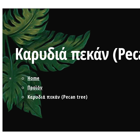
Καρυδιά πεκάν (Pec
Home
Προϊόν
Καρυδιά πεκάν (Pecan tree)