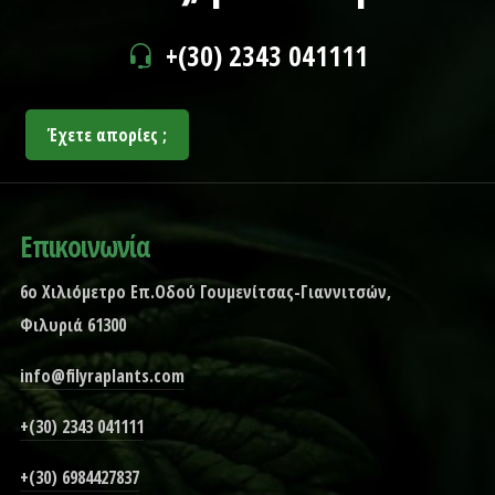
+(30) 2343 041111
Έχετε απορίες ;
Επικοινωνία
6ο Χιλιόμετρο Επ.Οδού Γουμενίτσας-Γιαννιτσών,
Φιλυριά 61300
info@filyraplants.com
+(30) 2343 041111
+(30) 6984427837