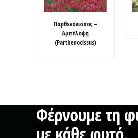
Παρθενόκισσος –
Αμπέλοψη
(Parthenocissus)
Φέρνουμε τη φύ
με κάθε φυτό.