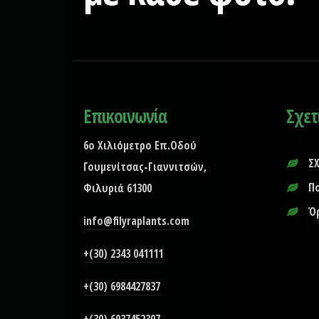
Επικοινωνία
Σχετ
6ο Χιλιόμετρο Επ.Οδού
Σ
Γουμενίτσας-Γιαννιτσών,
Π
Φιλυριά 61300
Ό
info@filyraplants.com
+(30) 2343 041111
+(30) 6984427837
+(30) 6937452307