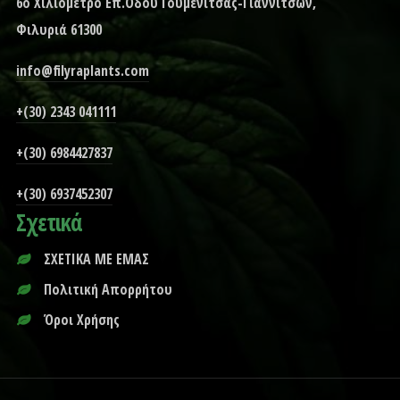
6ο Χιλιόμετρο Επ.Οδού Γουμενίτσας-Γιαννιτσών,
Φιλυριά 61300
info@filyraplants.com
+(30) 2343 041111
+(30) 6984427837
+(30) 6937452307
Σχετικά
ΣΧΕΤΙΚΑ ΜΕ ΕΜΑΣ
Πολιτική Απορρήτου
Όροι Χρήσης