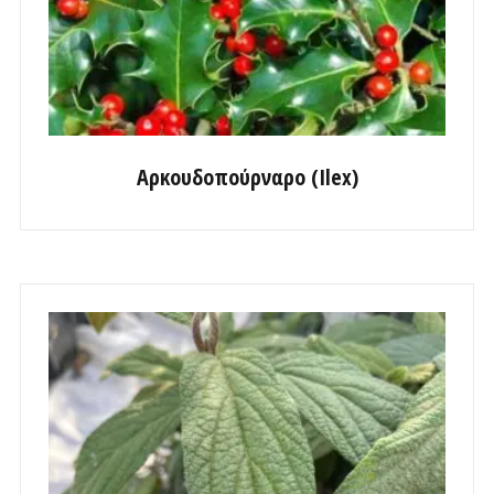
Αρκουδοπούρναρο (Ilex)