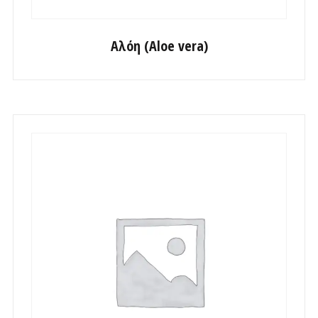
Αλόη (Aloe vera)