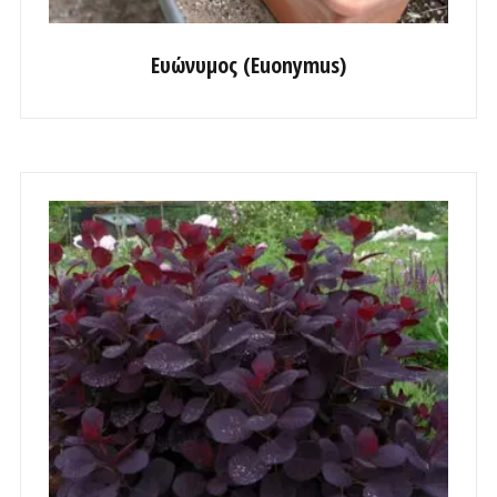
Ευώνυμος (Euonymus)