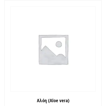
Αλόη (Aloe vera)