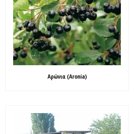
Αρώνια (Aronia)