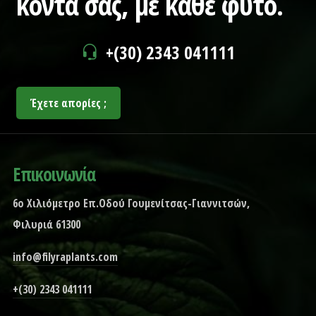
κοντά σας,
με κάθε φυτό.
+(30) 2343 041111
Έχετε απορίες ;
Επικοινωνία
6ο Χιλιόμετρο Επ.Οδού Γουμενίτσας-Γιαννιτσών,
Φιλυριά 61300
info@filyraplants.com
+(30) 2343 041111