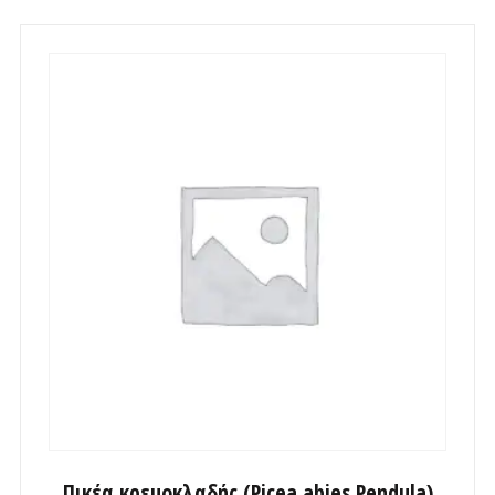
Πικέα κρεμοκλαδής (Picea abies Pendula)