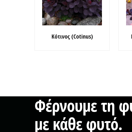
Κότινος (Cotinus)
Φέρνουμε τη φύ
με κάθε φυτό.