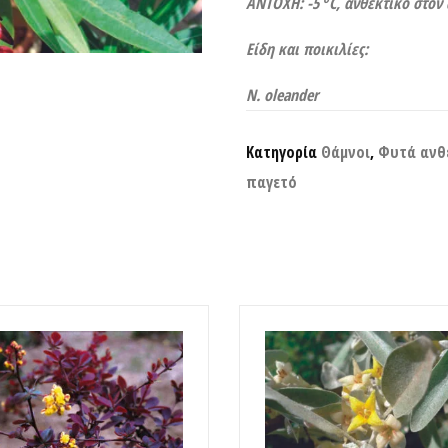
ΑΝΤΟΧΗ: -5
C
, ανθεκτικό στον
Είδη και ποικιλίες:
N. oleander
Κατηγορία
Θάμνοι
,
Φυτά ανθ
παγετό