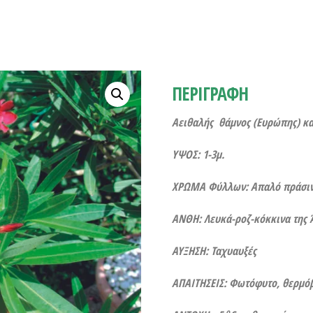
ΠΕΡΙΓΡΑΦΗ
Αειθαλής θάμνος (Ευρώπης) κα
ΥΨΟΣ: 1-3μ.
ΧΡΩΜΑ Φύλλων: Απαλό πράσιν
ΑΝΘΗ: Λευκά-ροζ-κόκκινα της 
ΑΥΞΗΣΗ: Ταχυαυξές
ΑΠΑΙΤΗΣΕΙΣ: Φωτόφυτο, θερμόβ
ο