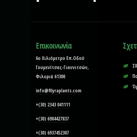
Επικοινωνία
Σχετ
6ο Χιλιόμετρο Επ.Οδού
Σ
Γουμενίτσας-Γιαννιτσών,
Π
Φιλυριά 61300
Ό
info@filyraplants.com
+(30) 2343 041111
+(30) 6984427837
+(30) 6937452307