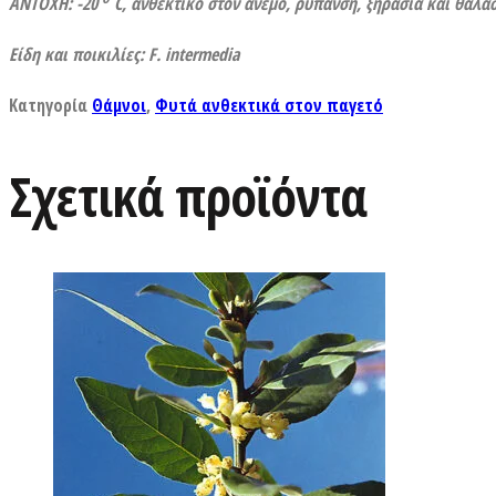
ΑΝΤΟΧΗ: -20
C
, ανθεκτικό στον άνεμο, ρύπανση, ξηρασία και θάλα
Είδη και ποικιλίες: F. intermedia
Κατηγορία
Θάμνοι
,
Φυτά ανθεκτικά στον παγετό
Σχετικά προϊόντα