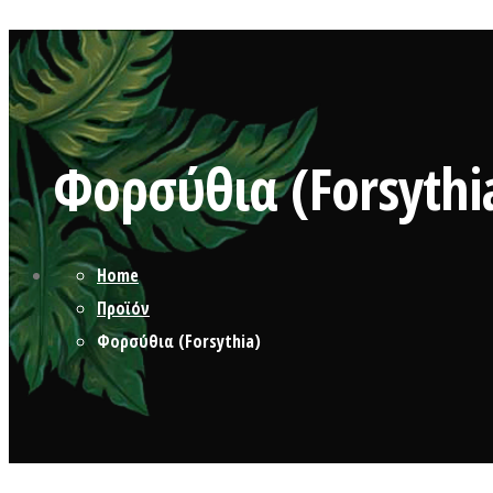
Φορσύθια (Forsythi
Home
Προϊόν
Φορσύθια (Forsythia)