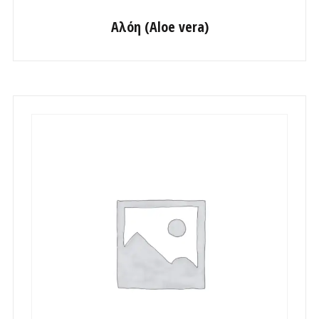
Αλόη (Aloe vera)