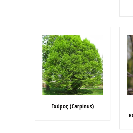
Γαύρος (Carpinus)
κ