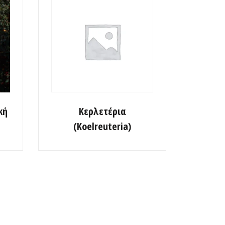
κή
Κερλετέρια
(Koelreuteria)