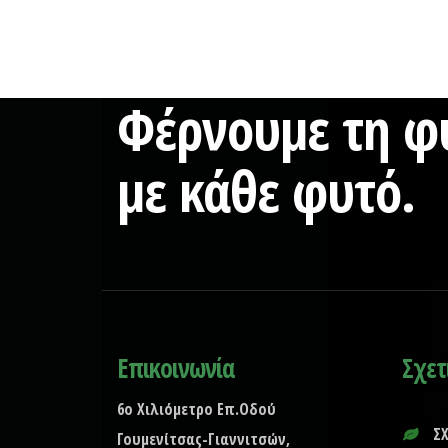
Φέρνουμε τη φύ
με κάθε φυτό.
Επικοινωνία
Σχετ
6ο Χιλιόμετρο Επ.Οδού
Σ
Γουμενίτσας-Γιαννιτσών,