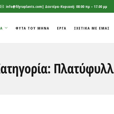
info@filyraplants.com
| Δευτέρα-Κυριακή: 08:00 πμ – 17.00 μμ
ΤΑ
ΦΥΤΑ ΤΟΥ ΜΗΝΑ
ΈΡΓΑ
ΣΧΕΤΙΚΑ ΜΕ ΕΜΑΣ
ατηγορία:
Πλατύφυλλ