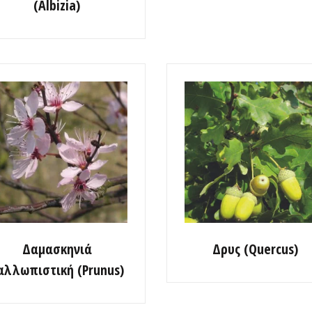
(Albizia)
Δαμασκηνιά
Δρυς (Quercus)
αλλωπιστική (Prunus)