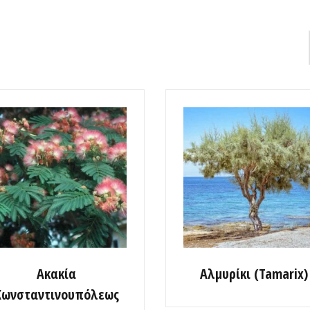
Ακακία
Αλμυρίκι (Tamarix)
Κωνσταντινουπόλεως